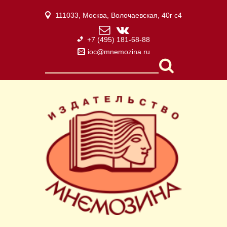
111033, Москва, Волочаевская, 40г с4
+7 (495) 181-68-88
ioc@mnemozina.ru